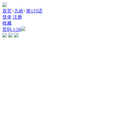
首页
>
九岭
>
第133话
登录
注册
收藏
页码
1
/20