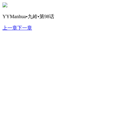
YYManhua•九岭•第98话
上一章
下一章