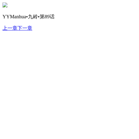
YYManhua•九岭•第89话
上一章
下一章