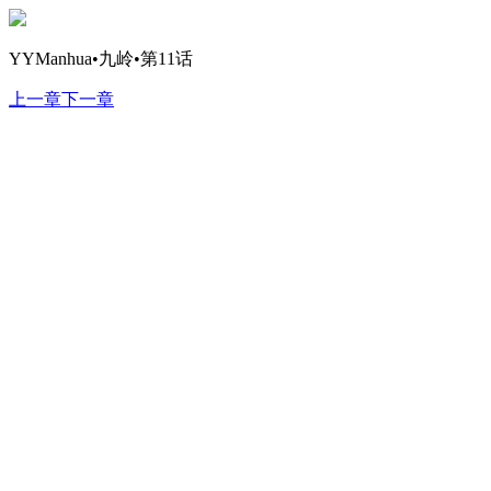
YYManhua•九岭•第11话
上一章
下一章