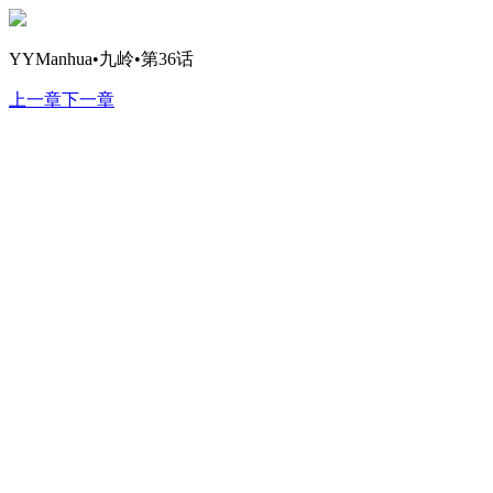
YYManhua•九岭•第36话
上一章
下一章