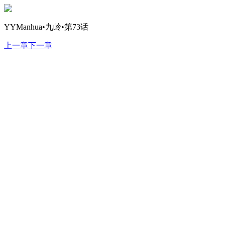
YYManhua•九岭•第73话
上一章
下一章