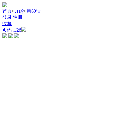
首页
>
九岭
>
第60话
登录
注册
收藏
页码
1
/26