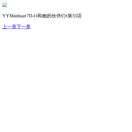
YYManhua•7D-O和她的伙伴们•第55话
上一章
下一章