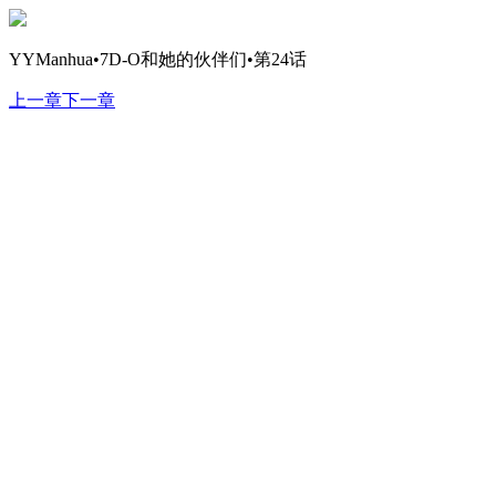
YYManhua•7D-O和她的伙伴们•第24话
上一章
下一章