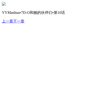
YYManhua•7D-O和她的伙伴们•第10话
上一章
下一章