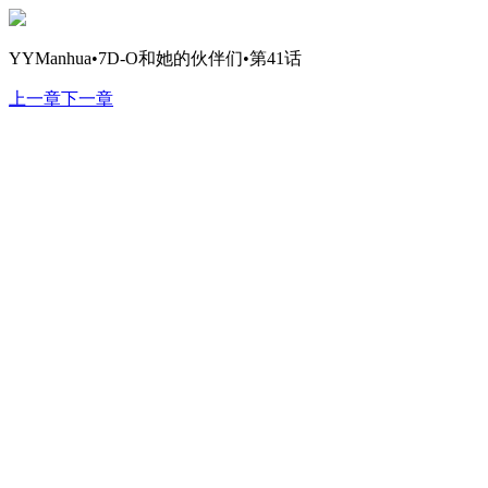
YYManhua•7D-O和她的伙伴们•第41话
上一章
下一章