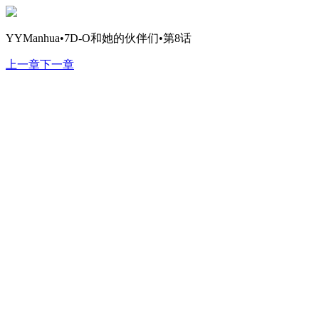
YYManhua•7D-O和她的伙伴们•第8话
上一章
下一章