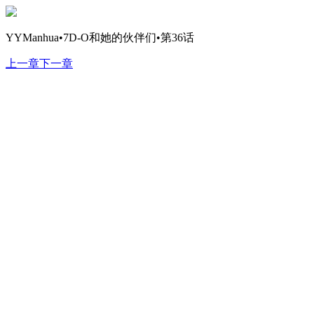
YYManhua•7D-O和她的伙伴们•第36话
上一章
下一章