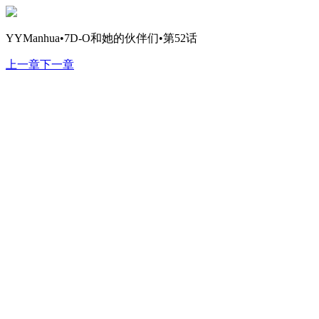
YYManhua•7D-O和她的伙伴们•第52话
上一章
下一章