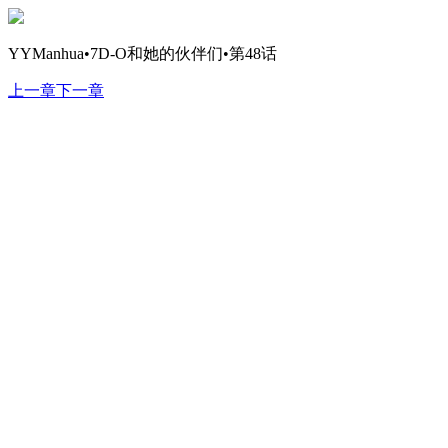
YYManhua•7D-O和她的伙伴们•第48话
上一章
下一章