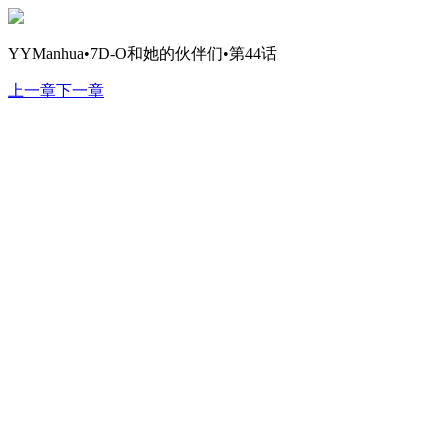
YYManhua•7D-O和她的伙伴们•第44话
上一章
下一章