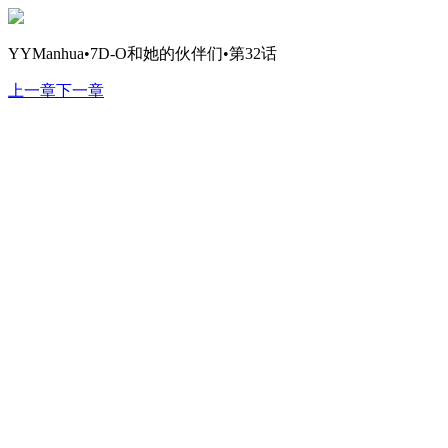
YYManhua•7D-O和她的伙伴们•第32话
上一章
下一章