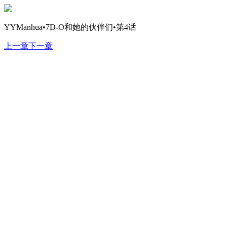
YYManhua•7D-O和她的伙伴们•第4话
上一章
下一章