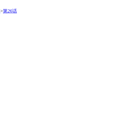
事
>
第26话