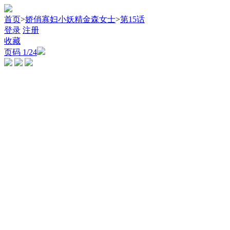
首页
>
娇俏寡妇小妖精金森女士
>
第15话
登录
注册
收藏
页码
1
/24