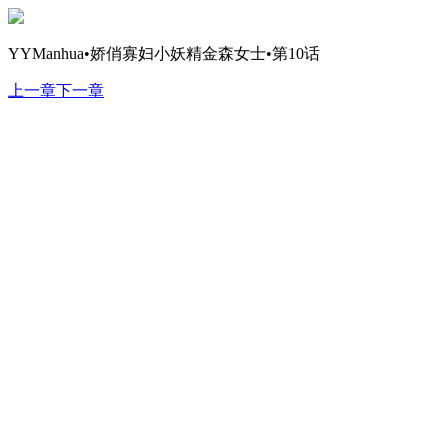
YYManhua•娇俏寡妇小妖精金森女士•第10话
上一章
下一章