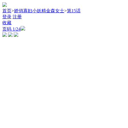
首页
>
娇俏寡妇小妖精金森女士
>
第15话
登录
注册
收藏
页码
1
/24