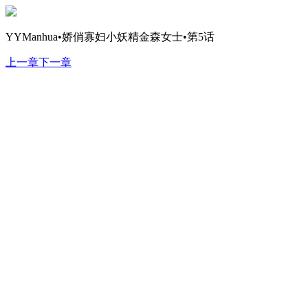
YYManhua•娇俏寡妇小妖精金森女士•第5话
上一章
下一章