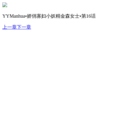
YYManhua•娇俏寡妇小妖精金森女士•第16话
上一章
下一章