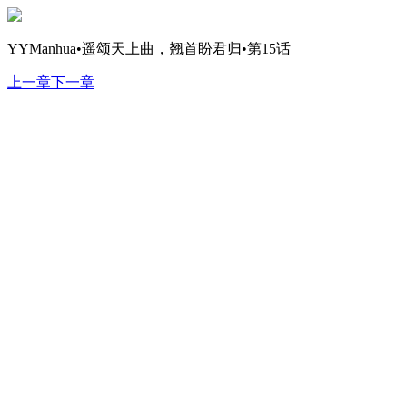
YYManhua•遥颂天上曲，翘首盼君归•第15话
上一章
下一章