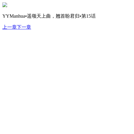
YYManhua•遥颂天上曲，翘首盼君归•第15话
上一章
下一章