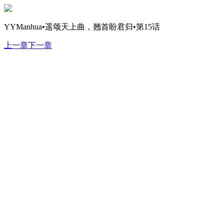
YYManhua•遥颂天上曲，翘首盼君归•第15话
上一章
下一章