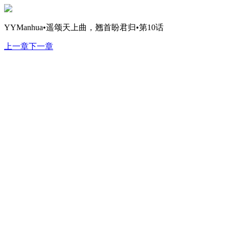
YYManhua•遥颂天上曲，翘首盼君归•第10话
上一章
下一章