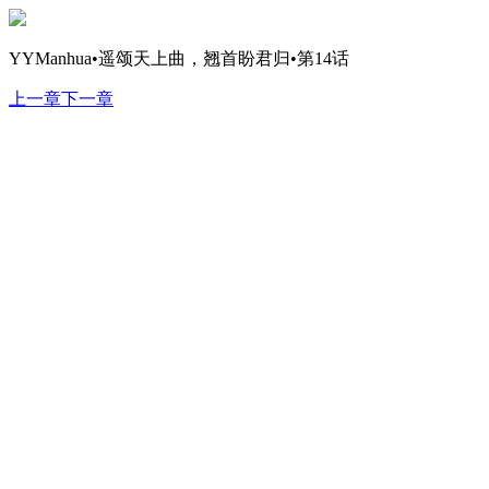
YYManhua•遥颂天上曲，翘首盼君归•第14话
上一章
下一章