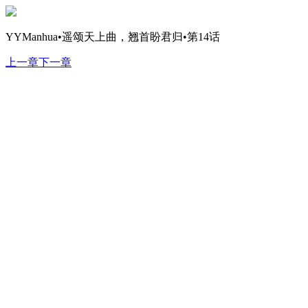
YYManhua•遥颂天上曲，翘首盼君归•第14话
上一章
下一章