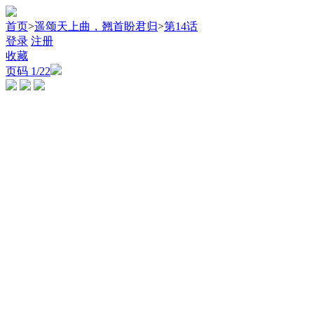
首页
>
遥颂天上曲，翘首盼君归
>
第14话
登录
注册
收藏
页码
1
/22