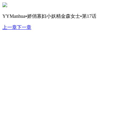
YYManhua•娇俏寡妇小妖精金森女士•第17话
上一章
下一章