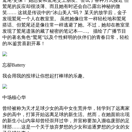
鹫尾·史保！ 她想要和鷲尾交上朋友、尝试了各种方式接近 但
鷲尾的反应却很淡薄、而且她有时还会自己露出神秘的微
笑…… 这就是传说中的“冰山美人”吗？ 某天的放学后，金子
发现鷲尾一个人在教室里。 虽然她像往常一样轻松地和鷲尾
搭话、但鷲尾还是像往常一样逃避了她。不过，她却在教室里
发现了鷲尾遗落的藏了秘密的笔记本—…。 描绘了广播节目
中的著名角色“鹫尾”以及个性鲜明的伙伴们的青春日常，轻松
的JK鉴赏喜剧开幕！
忘卻Battery
我会用我的投球让你想起打棒球的乐趣。
中场核心华
曾经被称为天才足球少女的高中女生荒井华，转学到了远离家
乡的高中，打算开始远离足球的新生活。然而，在她面前出现
的新生小山内皐却曾经崇拜过华，并宣称要加入濒临废部的足
球部……这是一个关于放弃梦想的少女和追逐梦想的少女的女