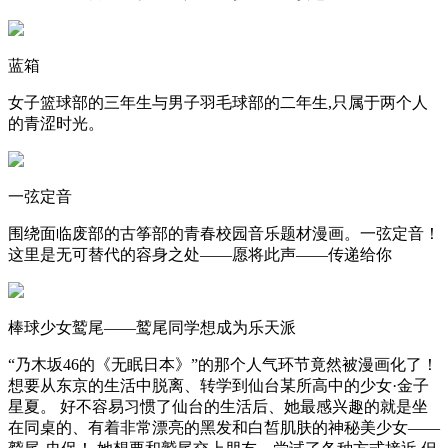
蓝箱
女子篮球部的三年生与男子羽毛球部的二年生,只属于两个人
的青涩时光。
一弦定音
围绕面临废部的古筝部的青春校园音乐题材漫画。一弦定音！
这里是无可替代的容身之处——愿将此声——传递给你
棒球少女鹫尾——鹫尾同学想成为乐天派
“乃木坂46的《无眠日本》”的那个人气环节竟然被漫画化了！
想要从东京的生活中脱离、转学到仙台某所高中的少女·金子
星夏。 好不容易习惯了仙台的生活后、她最感兴趣的就是坐
在同桌的、有着非常漂亮的黑发和白皙肌肤的神秘美少女——