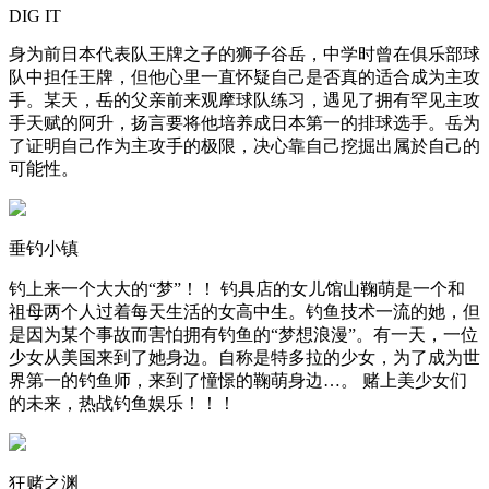
DIG IT
身为前日本代表队王牌之子的狮子谷岳，中学时曾在俱乐部球
队中担任王牌，但他心里一直怀疑自己是否真的适合成为主攻
手。某天，岳的父亲前来观摩球队练习，遇见了拥有罕见主攻
手天赋的阿升，扬言要将他培养成日本第一的排球选手。岳为
了证明自己作为主攻手的极限，决心靠自己挖掘出属於自己的
可能性。
垂钓小镇
钓上来一个大大的“梦”！！ 钓具店的女儿馆山鞠萌是一个和
祖母两个人过着每天生活的女高中生。钓鱼技术一流的她，但
是因为某个事故而害怕拥有钓鱼的“梦想浪漫”。有一天，一位
少女从美国来到了她身边。自称是特多拉的少女，为了成为世
界第一的钓鱼师，来到了憧憬的鞠萌身边…。 赌上美少女们
的未来，热战钓鱼娱乐！！！
狂赌之渊