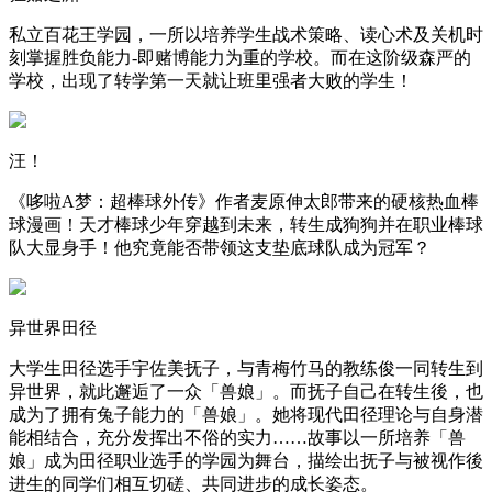
私立百花王学园，一所以培养学生战术策略、读心术及关机时
刻掌握胜负能力-即赌博能力为重的学校。而在这阶级森严的
学校，出现了转学第一天就让班里强者大败的学生！
汪！
《哆啦A梦：超棒球外传》作者麦原伸太郎带来的硬核热血棒
球漫画！天才棒球少年穿越到未来，转生成狗狗并在职业棒球
队大显身手！他究竟能否带领这支垫底球队成为冠军？
异世界田径
大学生田径选手宇佐美抚子，与青梅竹马的教练俊一同转生到
异世界，就此邂逅了一众「兽娘」。而抚子自己在转生後，也
成为了拥有兔子能力的「兽娘」。她将现代田径理论与自身潜
能相结合，充分发挥出不俗的实力……故事以一所培养「兽
娘」成为田径职业选手的学园为舞台，描绘出抚子与被视作後
进生的同学们相互切磋、共同进步的成长姿态。