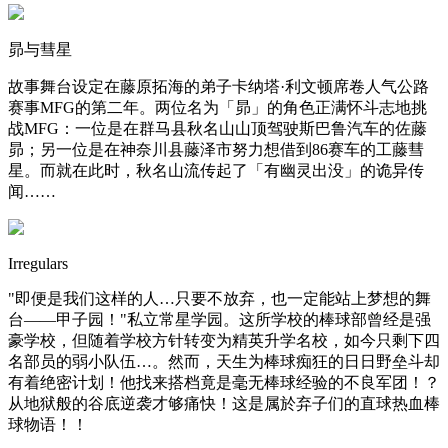
昴与彗星
故事舞台设定在藤原拓海的弟子卡纳塔·利文顿席卷人气公路
赛事MFG的第二年。两位名为「昴」的角色正满怀斗志地挑
战MFG：一位是在群马县秋名山山顶驾驶斯巴鲁汽车的佐藤
昴；另一位是在神奈川县藤泽市努力想借到86赛车的工藤彗
星。而就在此时，秋名山流传起了「有幽灵出没」的诡异传
闻……
Irregulars
"即便是我们这样的人…只要不放弃，也一定能站上梦想的舞
台——甲子园！"私立常星学园。这所学校的棒球部曾经是强
豪学校，但随着学校方针转变为精英升学名校，如今只剩下四
名部员的弱小队伍…。然而，天生为棒球痴狂的日日野垒斗却
有着绝密计划！他找来搭档竟是毫无棒球经验的不良军团！？
从地狱般的谷底逆袭才够痛快！这是属於弃子们的直球热血棒
球物语！！