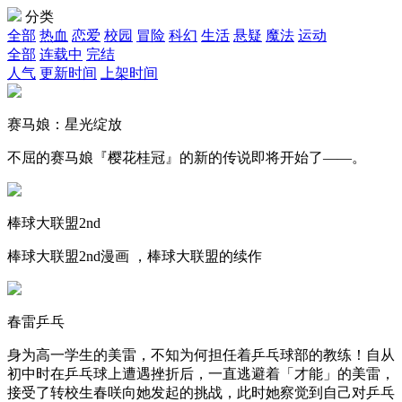
分类
全部
热血
恋爱
校园
冒险
科幻
生活
悬疑
魔法
运动
全部
连载中
完结
人气
更新时间
上架时间
赛马娘：星光绽放
不屈的赛马娘『樱花桂冠』的新的传说即将开始了——。
棒球大联盟2nd
棒球大联盟2nd漫画 ，棒球大联盟的续作
春雷乒乓
身为高一学生的美雷，不知为何担任着乒乓球部的教练！自从
初中时在乒乓球上遭遇挫折后，一直逃避着「才能」的美雷，
接受了转校生春咲向她发起的挑战，此时她察觉到自己对乒乓