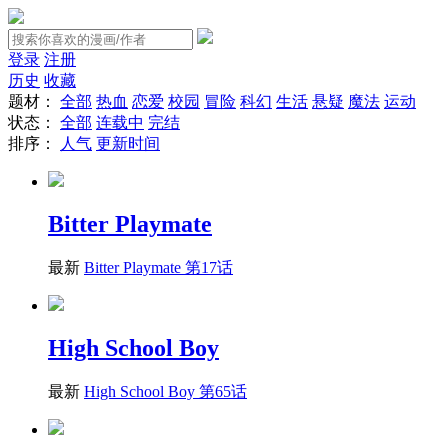
登录
注册
历史
收藏
题材：
全部
热血
恋爱
校园
冒险
科幻
生活
悬疑
魔法
运动
状态：
全部
连载中
完结
排序：
人气
更新时间
Bitter Playmate
最新
Bitter Playmate 第17话
High School Boy
最新
High School Boy 第65话