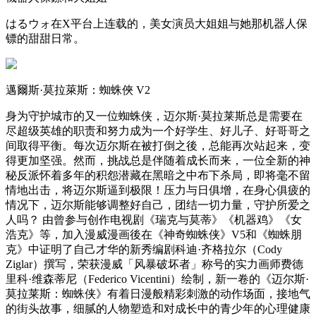
はるウォ在X平台上连载的，美女演员大姐姐与她那机器人保
镖的甜甜日常。
邁爾斯·莫拉萊斯：蜘蛛俠 V2
身为守护城市的又一位蜘蛛侠，迈尔斯·莫拉莱斯总是需要在
尽超级英雄的职责和努力成为一个好学生、好儿子、好哥哥之
间取得平衡。每次迈尔斯在被打倒之後，总能再次站起来，变
得更加坚强。然而，挑战总是伴随着成长而来，一位全新的神
秘反派怀着多年的积怨潜藏在黑暗之中布下杀局，即将毫不留
情地出击，将迈尔斯逼到极限！压力与日俱增，在身心俱疲的
情况下，迈尔斯能够调整好自己，团结一切力量，守护所爱之
人吗？ 由曾参与创作电视剧《瑞克与莫蒂》《机器鸡》《女
浩克》等，加入漫威漫画後在《神奇蜘蛛侠》V5和《蜘蛛朋
克》中证明了自己才华的新秀编剧科迪·齐格拉尔（Cody
Ziglar）撰写，荣获漫威「风暴破坏者」称号的实力画师费德
里科·维森蒂尼（Federico Vicentini）绘制，新一卷的《迈尔斯·
莫拉莱斯：蜘蛛侠》有着日漫般精彩刺激的动作场面，接地气
的街头故事，细腻的人物塑造和对成长中的青少年的心理健康