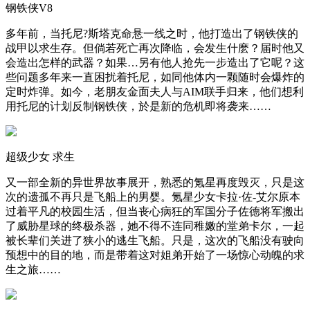
钢铁侠V8
多年前，当托尼?斯塔克命悬一线之时，他打造出了钢铁侠的
战甲以求生存。但倘若死亡再次降临，会发生什麽？届时他又
会造出怎样的武器？如果…另有他人抢先一步造出了它呢？这
些问题多年来一直困扰着托尼，如同他体内一颗随时会爆炸的
定时炸弹。如今，老朋友金面夫人与AIM联手归来，他们想利
用托尼的计划反制钢铁侠，於是新的危机即将袭来……
超级少女 求生
又一部全新的异世界故事展开，熟悉的氪星再度毁灭，只是这
次的遗孤不再只是飞船上的男婴。氪星少女卡拉·佐-艾尔原本
过着平凡的校园生活，但当丧心病狂的军国分子佐德将军搬出
了威胁星球的终极杀器，她不得不连同稚嫩的堂弟卡尔，一起
被长辈们关进了狭小的逃生飞船。只是，这次的飞船没有驶向
预想中的目的地，而是带着这对姐弟开始了一场惊心动魄的求
生之旅……