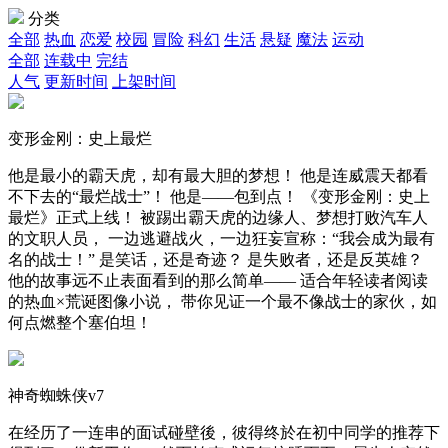
分类
全部
热血
恋爱
校园
冒险
科幻
生活
悬疑
魔法
运动
全部
连载中
完结
人气
更新时间
上架时间
变形金刚：史上最烂
他是最小的霸天虎，却有最大胆的梦想！ 他是连威震天都看
不下去的“最烂战士”！ 他是——包到点！ 《变形金刚：史上
最烂》正式上线！ 被踢出霸天虎的边缘人、梦想打败汽车人
的文职人员， 一边逃避战火，一边狂妄宣称：“我会成为最有
名的战士！” 是笑话，还是奇迹？ 是失败者，还是反英雄？
他的故事远不止表面看到的那么简单—— 适合年轻读者阅读
的热血×荒诞图像小说， 带你见证一个最不像战士的家伙，如
何点燃整个塞伯坦！
神奇蜘蛛侠v7
在经历了一连串的面试碰壁後，彼得终於在初中同学的推荐下