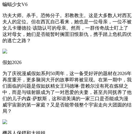
蝙蝠少女V6
功夫大师。杀手。恐怖分子。邪教教主。这是大多数人对西瓦
夫人的定位。但在西瓦自己看来，她也是一位母亲，一位不被
女儿卡珊德拉·该隐认可的母亲。然而，一群传奇战士盯上了
这对母女，她们是否能暂时搁置旧恨新仇，携手踏上危机四伏
的逃亡之路？
假如2026
为了庆祝漫威假如系列50周年，这一备受好评的题材在2026年
再度重开，更多脑洞大开的故事即将被呈现。在第一期中，我
们面临的问题是假如妖精女王玛德琳·普赖尔没有死在炼狱之
中，而是与镭射眼成为了一对恩爱的夫妻，甚至共同抚养了他
们的儿子内森·萨默斯，这和谐美满的一家三口是否能成为漫
威宇宙新的第一家庭？又是否能带领整个宇宙走向大团圆的结
局？
機器人保鏢和大姐姐