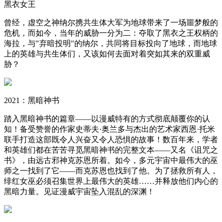
黑衣女王
曾经，虚空之神纳尔携共生体大军为地球带来了一场噩梦般的
危机，而如今，当年的威胁一分为二：夺取了黑衣之王权柄的
海拉，与"弃暗投明"的纳尔，共同将目标投向了地球，而地球
上的英雄与共生体们，又该如何去面对着突如其来的双重威
胁？
2021：黑暗神书
踏入黑暗神书的篇章——以漫威特有的方式彻底颠覆你的认
知！备受赞誉的作家史蒂夫·奥兰多与杰出的艺术家西恩·托米
联手打造这部既令人兴奋又令人恐惧的故事！数百年来，学者
和英雄们都在苦苦寻觅黑暗神书的完整文本——又名《诅咒之
书》，由远古邪神克苏恩所着。如今，多元宇宙中最伟大的巫
师之一找到了它——而克苏恩也找到了他。为了拯救所有人，
绯红女巫必须召集世界上最伟大的英雄……并释放他们内心的
黑暗力量。见证漫威宇宙坠入混乱的深渊！