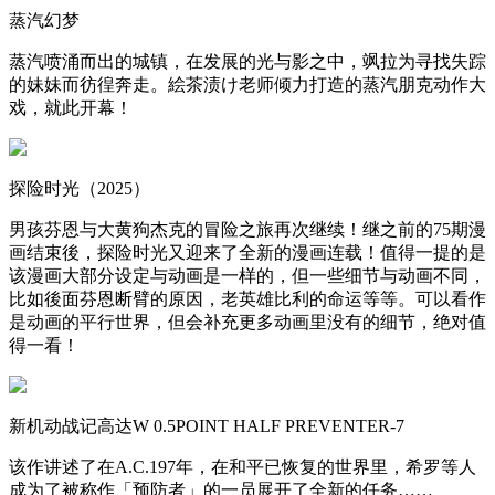
蒸汽幻梦
蒸汽喷涌而出的城镇，在发展的光与影之中，飒拉为寻找失踪
的妹妹而彷徨奔走。絵茶渍け老师倾力打造的蒸汽朋克动作大
戏，就此开幕！
探险时光（2025）
男孩芬恩与大黄狗杰克的冒险之旅再次继续！继之前的75期漫
画结束後，探险时光又迎来了全新的漫画连载！值得一提的是
该漫画大部分设定与动画是一样的，但一些细节与动画不同，
比如後面芬恩断臂的原因，老英雄比利的命运等等。可以看作
是动画的平行世界，但会补充更多动画里没有的细节，绝对值
得一看！
新机动战记高达W 0.5POINT HALF PREVENTER-7
该作讲述了在A.C.197年，在和平已恢复的世界里，希罗等人
成为了被称作「预防者」的一员展开了全新的任务……