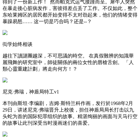
得到了一份新工作！ 然而帕克式运气接踵而至。犀牛人突然
在暴走後心脏病发作，害彼得差点丢了工作。不仅如此，整个
东哈莱姆区的居民都开始变得不太对劲起来，他们的情绪变得
暴躁易怒…… 这一切是巧合吗？还是--？
衒学始终相谈
越往下讀謎團越深，不可思議的時空。 在真假難辨的知識華
麗飛舞的研究室中，師徒關係的兩位女性的唇槍舌劍。 「人
類心靈重建計劃」將走向何方！？
尼克·弗瑞，神盾局特工v1
本刊由斯坦·李编剧，吉姆·斯特兰科作画，发行於1968年2月
29日，讲述尼克·弗瑞晋升上校後，担任神盾局局长打击以九
头蛇为首的国际犯罪组织的故事。精湛绚丽的画面与天马行空
的故事让此刊深受当时漫画迷们的喜爱。