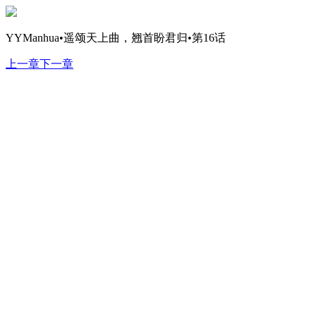
YYManhua•遥颂天上曲，翘首盼君归•第16话
上一章
下一章