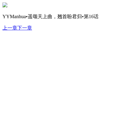
YYManhua•遥颂天上曲，翘首盼君归•第16话
上一章
下一章