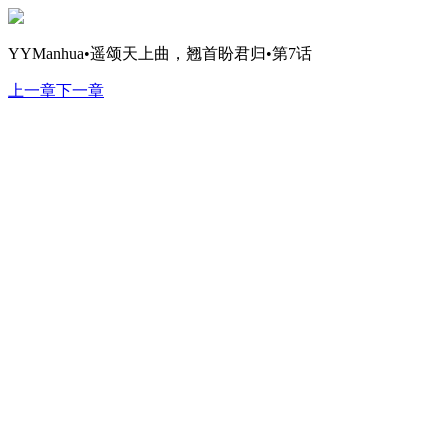
YYManhua•遥颂天上曲，翘首盼君归•第7话
上一章
下一章