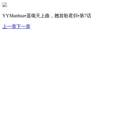
YYManhua•遥颂天上曲，翘首盼君归•第7话
上一章
下一章