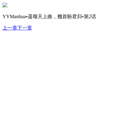
YYManhua•遥颂天上曲，翘首盼君归•第2话
上一章
下一章