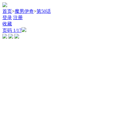
首页
>
魔男伊奇
>
第50话
登录
注册
收藏
页码
1
/17