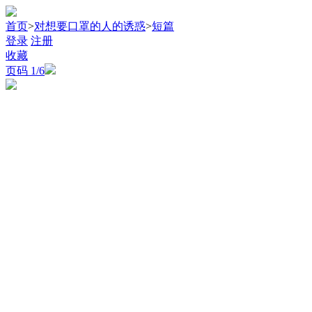
首页
>
对想要口罩的人的诱惑
>
短篇
登录
注册
收藏
页码
1
/6