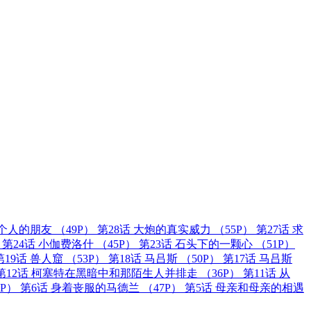
两个人的朋友
（49P）
第28话 大炮的真实威力
（55P）
第27话 求
第24话 小伽费洛什
（45P）
第23话 石头下的一颗心
（51P）
第19话 兽人窟
（53P）
第18话 马吕斯
（50P）
第17话 马吕斯
第12话 柯塞特在黑暗中和那陌生人并排走
（36P）
第11话 从
4P）
第6话 身着丧服的马德兰
（47P）
第5话 母亲和母亲的相遇