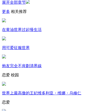
展开全部章节
更多
相关推荐
在黄油世界过起慢生活
用可爱征服世界
炮友完全不肯劃清界線
恋爱
校园
世界上最高傲的王妃维多利亚・维娜・乌修仁
恋爱