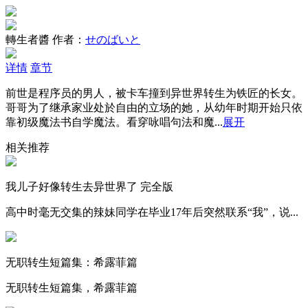
轉生者醬
作者：
せのばいと
详情
章节
前世是程序员的男人，被卡车撞到异世界转生为铁匠的长女。
哥哥为了继承家业处於自由的立场的她，从幼年时期开始只依
靠初级魔法书自学魔法。看穿咏唱句法和魔...
展开
相关推荐
我儿子好像转生去异世界了 完全版
高中时毫无交集的辣妹同学在毕业17年后突然联系“我”，说...
无职转生短篇集：希露菲篇
无职转生短篇集，希露菲篇