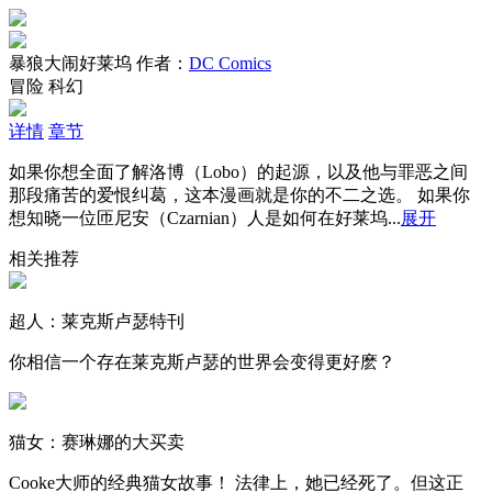
暴狼大闹好莱坞
作者：
DC Comics
冒险
科幻
详情
章节
如果你想全面了解洛博（Lobo）的起源，以及他与罪恶之间
那段痛苦的爱恨纠葛，这本漫画就是你的不二之选。 如果你
想知晓一位匝尼安（Czarnian）人是如何在好莱坞...
展开
相关推荐
超人：莱克斯卢瑟特刊
你相信一个存在莱克斯卢瑟的世界会变得更好麽？
猫女：赛琳娜的大买卖
Cooke大师的经典猫女故事！ 法律上，她已经死了。但这正