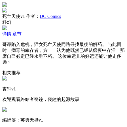
死亡天使v1
作者：
DC Comics
科幻
详情
章节
哥谭陷入危机，猫女死亡天使同路寻找最後的解药。 与此同
时，病毒的幸存者，方——认为他既然已经从瘟疫中存活，那
麽自己必定已经永垂不朽。 这位幸运儿的好运还能让他走多
远？
相关推荐
丧钟v1
欢迎观看終結者喪鐘，喪鐘的起源故事
蝙蝠侠：英勇无畏v1