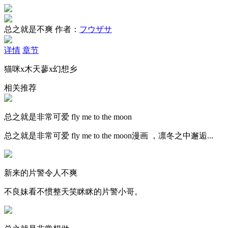
总之就是不爽
作者：
フウザサ
详情
章节
猫咪x木天蓼x幻想乡
相关推荐
总之就是非常可爱 fly me to the moon
总之就是非常可爱 fly me to the moon漫画 ，凛冬之中邂逅...
新来的片警令人不爽
不良妹看不惯整天笑眯眯的片警小哥。